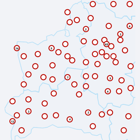
4
2
2
63
14
5
7
3
4
2
2
4
12