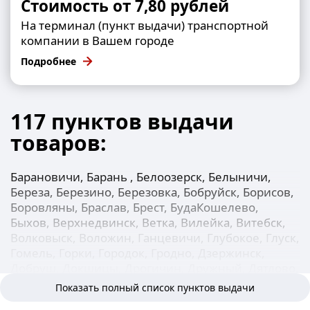
Стоимость от 7,80 рублей
На терминал (пункт выдачи) транспортной
компании в Вашем городе
Подробнее
117 пунктов выдачи
товаров:
Барановичи, Барань , Белоозерск, Белыничи,
Береза, Березино, Березовка, Бобруйск, Борисов,
Боровляны, Браслав, Брест, БудаКошелево,
Быхов, Верхнедвинск, Ветка, Вилейка, Витебск,
Волковыск, Воложин, Ганцевичи, Глубокое, Глуск,
Гомель, Горки, Городок, Гродно, Дзержинск,
Добруш, Докшицы, Дрогичин, Дружный, Дятлово,
Ельск, Жабинка, Житковичи, Жлобин, Жодино,
Показать полный список пунктов выдачи
Заславль, Зельва, Иваново, Ивацевичи, Ивье,