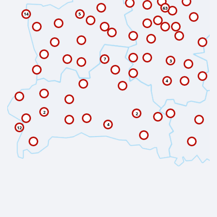
63
14
5
7
3
4
2
2
4
12