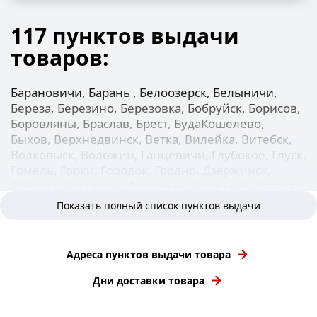
117 пунктов выдачи
товаров:
Барановичи, Барань , Белоозерск, Белыничи,
Береза, Березино, Березовка, Бобруйск, Борисов,
Боровляны, Браслав, Брест, БудаКошелево,
Быхов, Верхнедвинск, Ветка, Вилейка, Витебск,
Волковыск, Воложин, Ганцевичи, Глубокое, Глуск,
Гомель, Горки, Городок, Гродно, Дзержинск,
Добруш, Докшицы, Дрогичин, Дружный, Дятлово,
Ельск, Жабинка, Житковичи, Жлобин, Жодино,
Показать полный список пунктов выдачи
Заславль, Зельва, Иваново, Ивацевичи, Ивье,
Калинковичи, Каменец, Клецк, Климовичи,
Кличев, Кобрин, Колодищи, Копыль, Кореличи,
Адреса пунктов выдачи товара
Костюковичи, Кричев, Круглое, Крупки,
Лельчицы, Лепель, Лида, Логойск, Лоев,
Дни доставки товара
Лунинец, Любань, Ляховичи, Малорита,
МарьинаГорка, Микашевичи, Минск, Миоры,