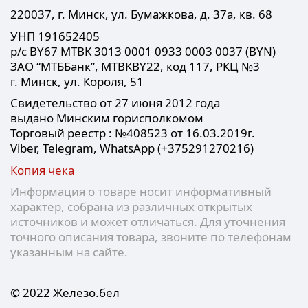
220037, г. Минск, ул. Бумажкова, д. 37а, кв. 68
УНП 191652405
р/с BY67 MTBK 3013 0001 0933 0003 0037 (BYN)
ЗАО “МТББанк”, MTBKBY22, код 117, РКЦ №3
г. Минск, ул. Короля, 51
Свидетельство от 27 июня 2012 года
выдано Минским горисполкомом
Торговый реестр : №408523 от 16.03.2019г.
Viber, Telegram, WhatsApp (+375291270216)
Копия чека
Информация о товаре носит информативный
характер, собрана из различных открытых
источников и может отличаться. Для уточнения
точного описания товара, звоните по телефонам
указанным на сайте.
© 2022 Железо.бел