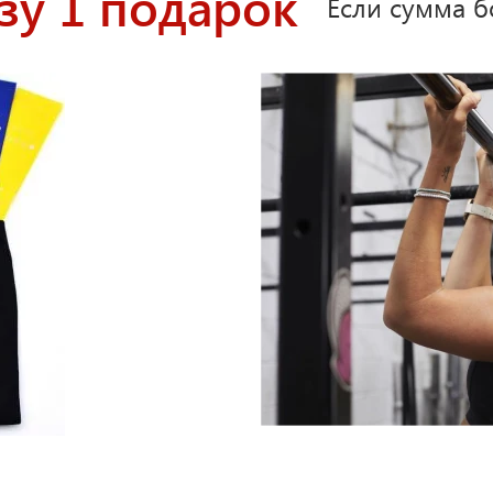
зу 1 подарок
Если сумма б