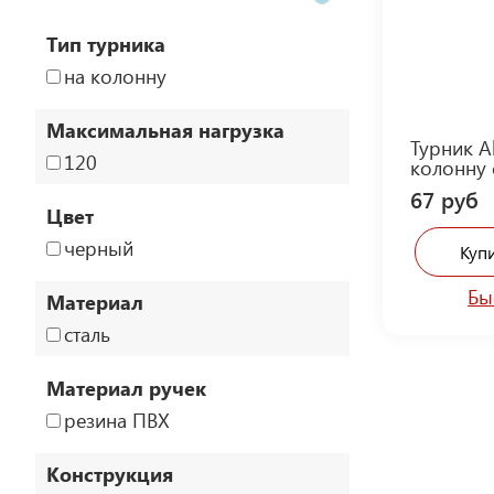
Тип турника
на колонну
Максимальная нагрузка
Турник A
120
колонну 
67 руб
Цвет
черный
Купи
Бы
Материал
сталь
Материал ручек
резина ПВХ
Конструкция