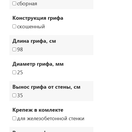
сборная
Конструкция грифа
скошенный
Длина грифа, см
98
Диаметр грифа, мм
25
Вынос грифа от стены, см
35
Крепеж в комлекте
для железобетонной стенки