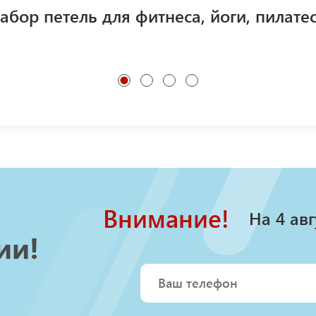
абор петель для фитнеса, йоги, пилате
1
2
3
4
Внимание!
На 4 авг
ии!