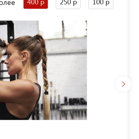
олее
400 р
250 р
100 р